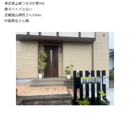
東武東上線つきのわ駅9分
唐子バイパス沿い
武蔵嵐山病院さん200m
中島商会さん隣